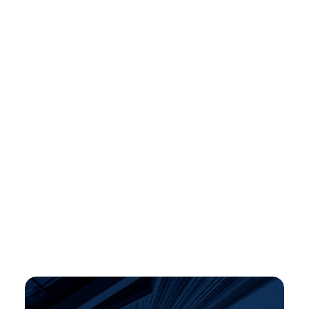
Atención domiciliaria
Proporciona asistencia vital en el hogar,
especialmente para personas dependientes o
mayores, asegurando su bienestar y calidad de
vida diaria.